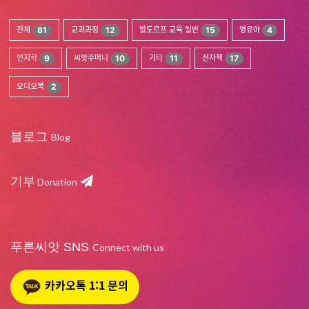
전체
81
교과과정
12
발도르프 교육 일반
15
영유아
4
인지학
9
씨앗주머니
10
기타
11
전자책
17
오디오북
2
블로그
Blog
기부
Donation
푸른씨앗 SNS
Connect with us
카카오톡 1:1 문의