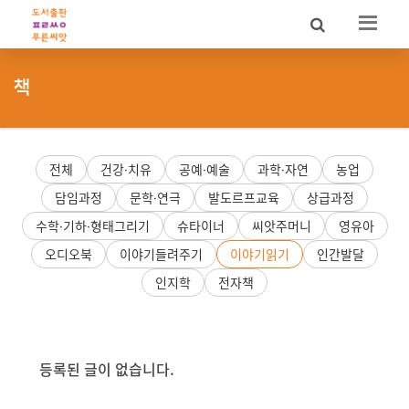
Sketchbook5, 스케치북5
Sketchbook5, 스케치북5
책
전체
건강·치유
공예·예술
과학·자연
농업
담임과정
문학·연극
발도르프교육
상급과정
수학·기하·형태그리기
슈타이너
씨앗주머니
영유아
오디오북
이야기들려주기
이야기읽기
인간발달
인지학
전자책
등록된 글이 없습니다.