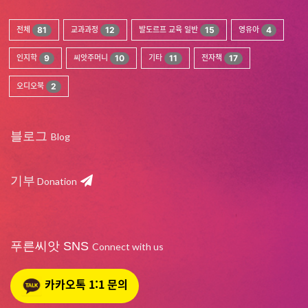
전체
81
교과과정
12
발도르프 교육 일반
15
영유아
4
인지학
9
씨앗주머니
10
기타
11
전자책
17
오디오북
2
블로그
Blog
기부
Donation
푸른씨앗 SNS
Connect with us
카카오톡 1:1 문의