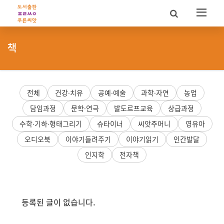
Sketchbook5, 스케치북5
Sketchbook5, 스케치북5
책
전체
건강·치유
공예·예술
과학·자연
농업
담임과정
문학·연극
발도르프교육
상급과정
수학·기하·형태그리기
슈타이너
씨앗주머니
영유아
오디오북
이야기들려주기
이야기읽기
인간발달
인지학
전자책
등록된 글이 없습니다.