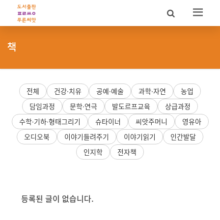
Sketchbook5, 스케치북5
Sketchbook5, 스케치북5
책
전체
건강·치유
공예·예술
과학·자연
농업
담임과정
문학·연극
발도르프교육
상급과정
수학·기하·형태그리기
슈타이너
씨앗주머니
영유아
오디오북
이야기들려주기
이야기읽기
인간발달
인지학
전자책
등록된 글이 없습니다.