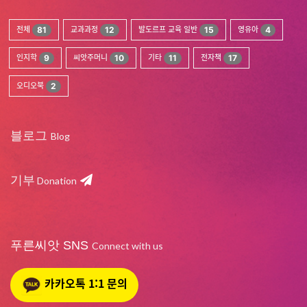
전체
81
교과과정
12
발도르프 교육 일반
15
영유아
4
인지학
9
씨앗주머니
10
기타
11
전자책
17
오디오북
2
블로그
Blog
기부
Donation
푸른씨앗 SNS
Connect with us
카카오톡 1:1 문의