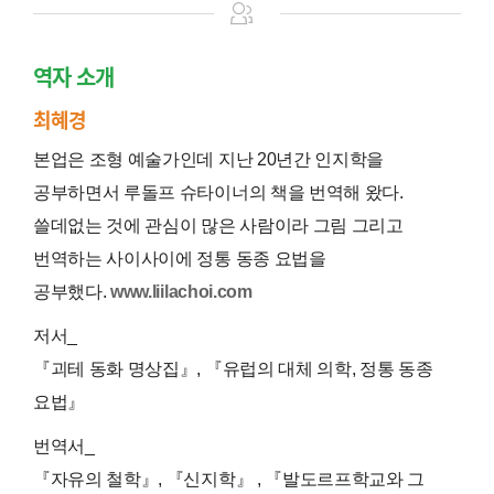
역자 소개
최혜경
본업은 조형 예술가인데 지난 20년간 인지학을
공부하면서 루돌프 슈타이너의 책을 번역해 왔다.
쓸데없는 것에 관심이 많은 사람이라 그림 그리고
번역하는 사이사이에 정통 동종 요법을
공부했다.
www.liilachoi.com
저서_
『괴테 동화 명상집』, 『유럽의 대체 의학, 정통 동종
요법』
번역서_
『자유의 철학』, 『신지학』 , 『발도르프학교와 그