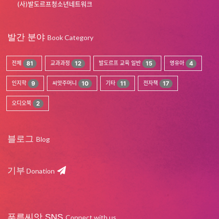
(사)발도르프청소년네트워크
발간 분야
Book Category
전체
81
교과과정
12
발도르프 교육 일반
15
영유아
4
인지학
9
씨앗주머니
10
기타
11
전자책
17
오디오북
2
블로그
Blog
기부
Donation
푸른씨앗 SNS
Connect with us