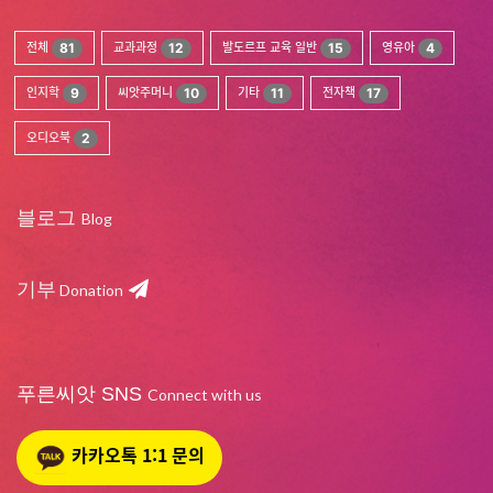
전체
81
교과과정
12
발도르프 교육 일반
15
영유아
4
인지학
9
씨앗주머니
10
기타
11
전자책
17
오디오북
2
블로그
Blog
기부
Donation
푸른씨앗 SNS
Connect with us
카카오톡 1:1 문의