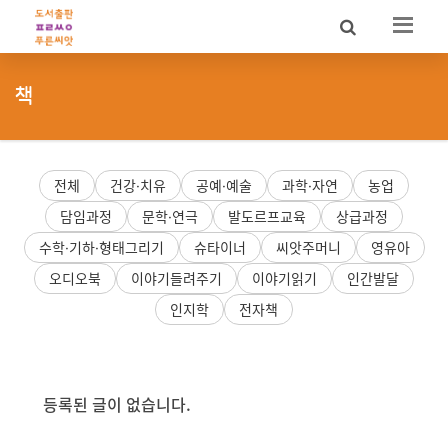
Sketchbook5, 스케치북5
Sketchbook5, 스케치북5
책
전체
건강·치유
공예·예술
과학·자연
농업
담임과정
문학·연극
발도르프교육
상급과정
수학·기하·형태그리기
슈타이너
씨앗주머니
영유아
오디오북
이야기들려주기
이야기읽기
인간발달
인지학
전자책
등록된 글이 없습니다.