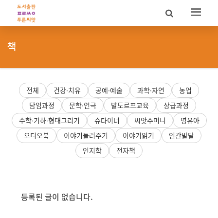
Sketchbook5, 스케치북5
Sketchbook5, 스케치북5
책
전체
건강·치유
공예·예술
과학·자연
농업
담임과정
문학·연극
발도르프교육
상급과정
수학·기하·형태그리기
슈타이너
씨앗주머니
영유아
오디오북
이야기들려주기
이야기읽기
인간발달
인지학
전자책
등록된 글이 없습니다.