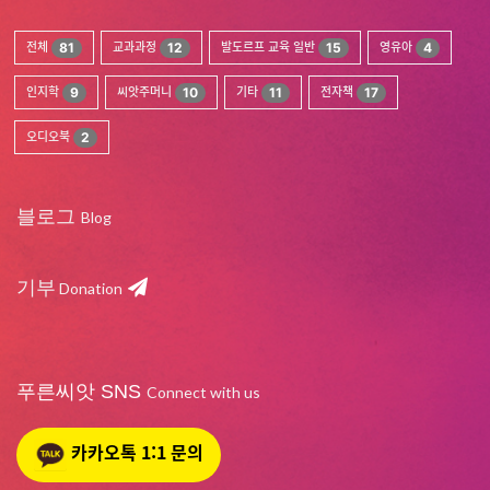
전체
81
교과과정
12
발도르프 교육 일반
15
영유아
4
인지학
9
씨앗주머니
10
기타
11
전자책
17
오디오북
2
블로그
Blog
기부
Donation
푸른씨앗 SNS
Connect with us
카카오톡 1:1 문의