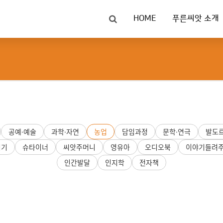
HOME
푸른씨앗 소개
공예·예술
과학·자연
농업
담임과정
문학·연극
발도
리기
슈타이너
씨앗주머니
영유아
오디오북
이야기들려
인간발달
인지학
전자책