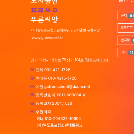
전체
81
발도르프 
인지학
기타
11
경기 의왕시 덕장로 78 상가 104호 (청계포레스트)
031-421-1726
전화
010-4215-1726
휴대폰
gcfreeschool@daum.net
메일
제 2011-000004 호
등록번호
2004.11.26
등록일자
후원계좌
하나 810-704322-10604
(사)발도르프청소년네트워크