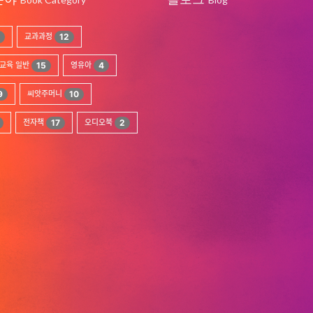
교과과정
12
교육 일반
15
영유아
4
9
씨앗주머니
10
전자책
17
오디오북
2