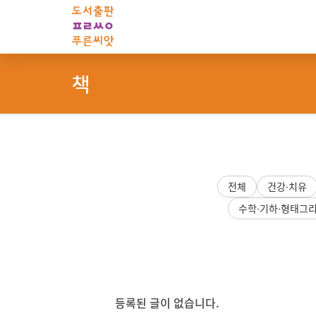
Sketchbook5, 스케치북5
Sketchbook5, 스케치북5
책
전체
건강·치유
수학·기하·형태그
등록된 글이 없습니다.