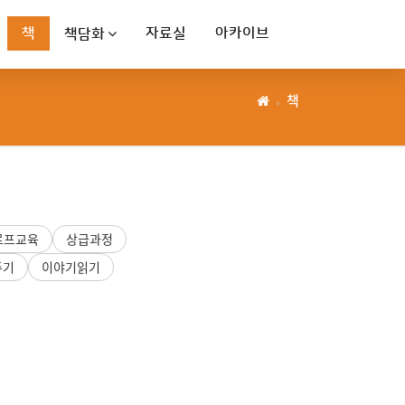
책
자료실
아카이브
책담화
책
르프교육
상급과정
주기
이야기읽기