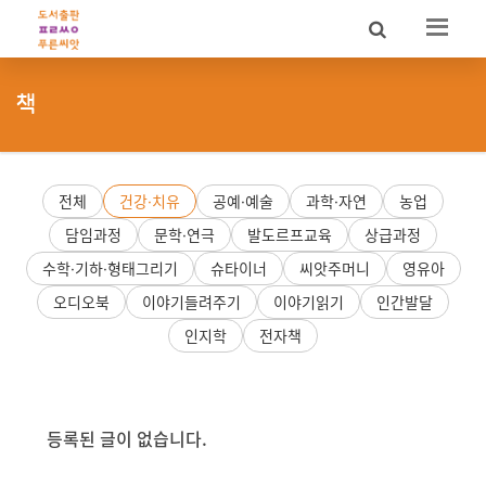
Sketchbook5, 스케치북5
Sketchbook5, 스케치북5
책
전체
건강·치유
공예·예술
과학·자연
농업
담임과정
문학·연극
발도르프교육
상급과정
수학·기하·형태그리기
슈타이너
씨앗주머니
영유아
오디오북
이야기들려주기
이야기읽기
인간발달
인지학
전자책
등록된 글이 없습니다.