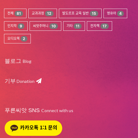
전체
81
교과과정
12
발도르프 교육 일반
15
영유아
4
인지학
9
씨앗주머니
10
기타
11
전자책
17
오디오북
2
블로그
Blog
기부
Donation
푸른씨앗 SNS
Connect with us
카카오톡 1:1 문의