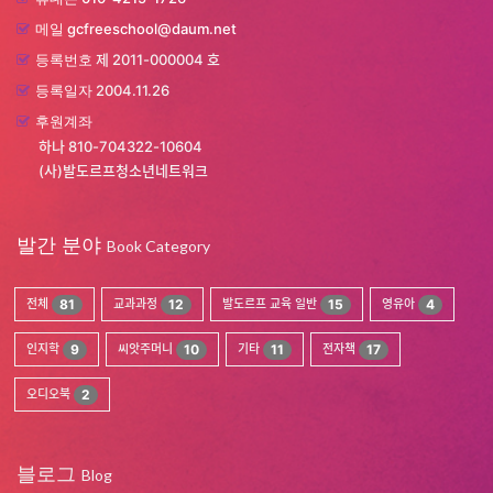
gcfreeschool@daum.net
메일
제 2011-000004 호
등록번호
2004.11.26
등록일자
후원계좌
하나 810-704322-10604
(사)발도르프청소년네트워크
발간 분야
Book Category
전체
81
교과과정
12
발도르프 교육 일반
15
영유아
4
인지학
9
씨앗주머니
10
기타
11
전자책
17
오디오북
2
블로그
Blog