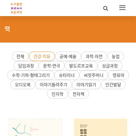
Sketchbook5, 스케치북5
Sketchbook5, 스케치북5
책
전체
건강·치유
공예·예술
과학·자연
농업
담임과정
문학·연극
발도르프교육
상급과정
수학·기하·형태그리기
슈타이너
씨앗주머니
영유아
오디오북
이야기들려주기
이야기읽기
인간발달
인지학
전자책