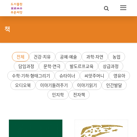
Sketchbook5, 스케치북5
Sketchbook5, 스케치북5
책
전체
건강·치유
공예·예술
과학·자연
농업
담임과정
문학·연극
발도르프교육
상급과정
수학·기하·형태그리기
슈타이너
씨앗주머니
영유아
오디오북
이야기들려주기
이야기읽기
인간발달
인지학
전자책