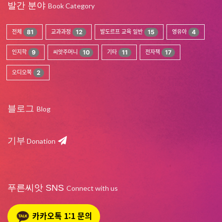
발간 분야
Book Category
전체
81
교과과정
12
발도르프 교육 일반
15
영유아
4
인지학
9
씨앗주머니
10
기타
11
전자책
17
오디오북
2
블로그
Blog
기부
Donation
푸른씨앗 SNS
Connect with us
카카오톡 1:1 문의