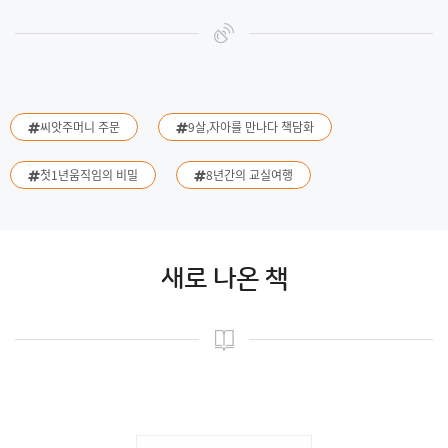
씨앗주머니 주문
9살,자아를 만나다 책담화
첫1년움직임의 비밀
8년간의 교실여행
새로 나온 책