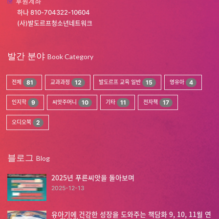
후원계좌
하나 810-704322-10604
(사)발도르프청소년네트워크
발간 분야
Book Category
전체
81
교과과정
12
발도르프 교육 일반
15
영유아
4
인지학
9
씨앗주머니
10
기타
11
전자책
17
오디오북
2
블로그
Blog
2025년 푸른씨앗을 돌아보며
2025-12-13
유아기에 건강한 성장을 도와주는 책담화 9, 10, 11월 연