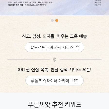
사고, 감성, 의지를
키우는 교육 예술
발도르프 교과 과정 시리즈
361권 전집 목록
한글 검색 서비스 오픈!
루돌프 슈타이너 아카이브
푸른씨앗 추천 키워드