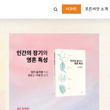
HOME
푸른씨앗 소개