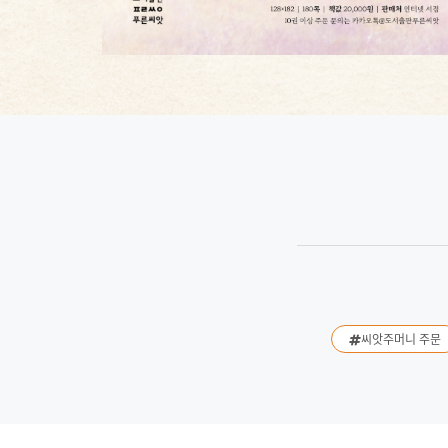
씨앗주머니 주문