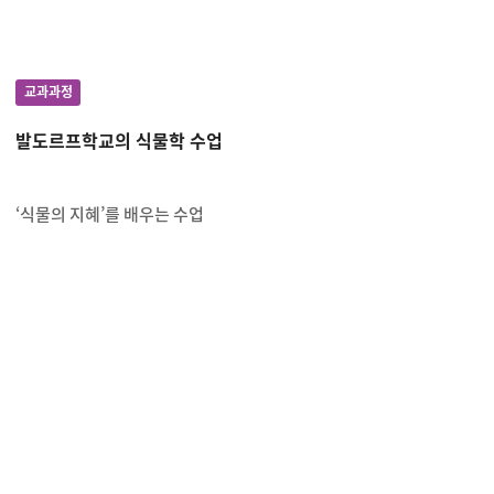
교과과정
발도르프학교의 식물학 수업
‘식물의 지혜’를 배우는 수업