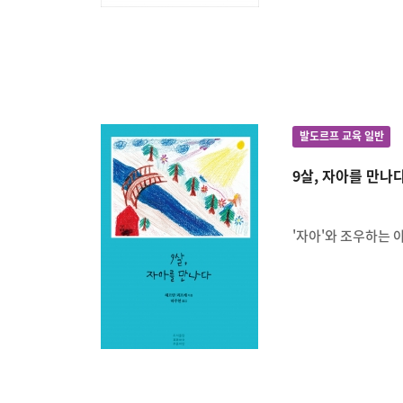
발도르프 교육 일반
9살, 자아를 만나
'자아'와 조우하는 