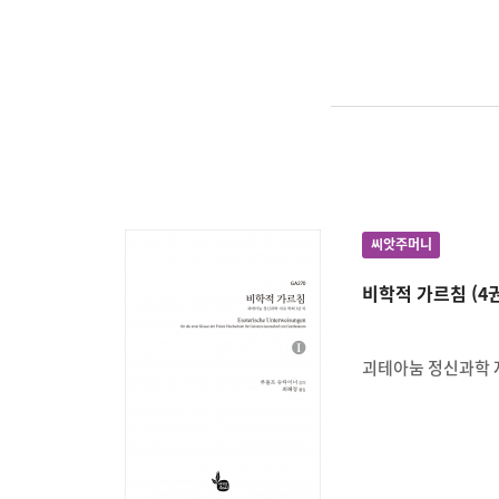
씨앗주머니
비학적 가르침 (4권
괴테아눔 정신과학 자유