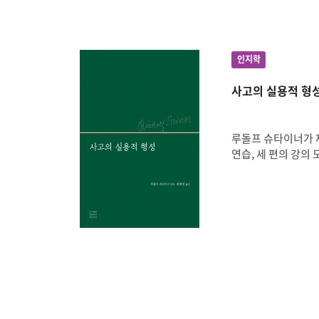
인지학
사고의 실용적 형
루돌프 슈타이너가 
연습, 세 편의 강의