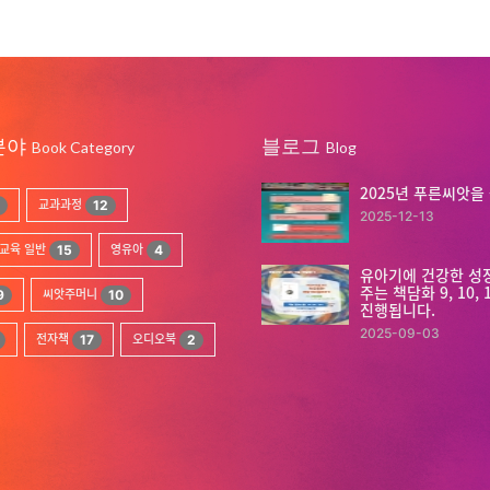
분야
블로그
Book Category
Blog
2025년 푸른씨앗을
교과과정
12
2025-12-13
교육 일반
15
영유아
4
유아기에 건강한 성
주는 책담화 9, 10,
9
씨앗주머니
10
진행됩니다.
2025-09-03
전자책
17
오디오북
2