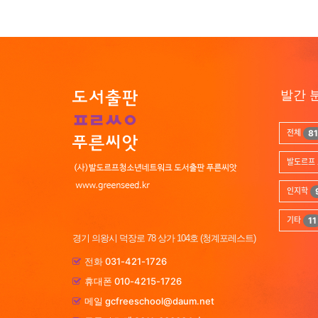
발간 
전체
81
발도르프 
인지학
기타
11
경기 의왕시 덕장로 78 상가 104호 (청계포레스트)
031-421-1726
전화
010-4215-1726
휴대폰
gcfreeschool@daum.net
메일