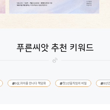
푸른씨앗 추천 키워드
9살,자아를 만나다 책담화
첫1년움직임의 비밀
8년