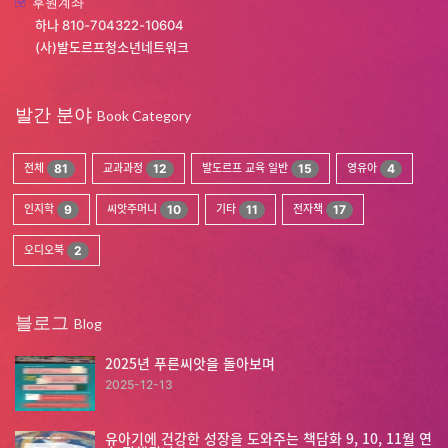
후원계좌
하나 810-704322-10604
(사)발도르프청소년네트워크
발간 분야
Book Category
전체
81
교과과정
12
발도르프 교육 일반
15
영유아
4
인지학
9
씨앗주머니
10
기타
11
전자책
17
오디오북
2
블로그
Blog
2025년 푸른씨앗을 돌아보며
2025-12-13
유아기에 건강한 성장을 도와주는 책담화 9, 10, 11월 연