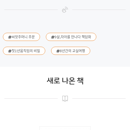
씨앗주머니 주문
9살,자아를 만나다 책담화
첫1년움직임의 비밀
8년간의 교실여행
새로 나온 책